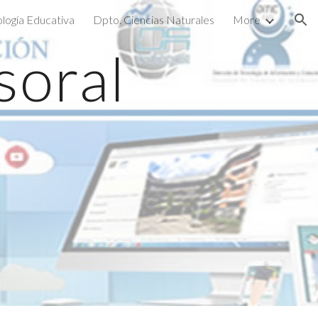
ología Educativa
Dpto. Ciencias Naturales
More
ion
oral 