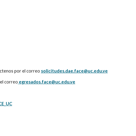
tenos por el correo 
solicitudes.dae.face@uc.edu.ve
el correo
egresados.face@uc.edu.ve
CE_UC