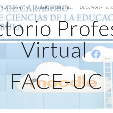
 y 2do Semestre
Asignaturas del Básico
Dpto. Artes y Tecn
ip to main content
Skip to navigat
torio Profes
Virtual 
FACE-UC