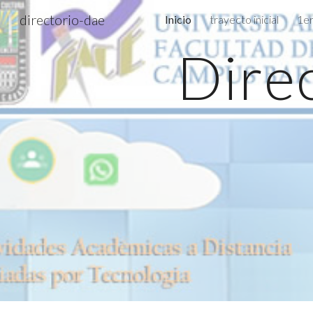
directorio-dae
Inicio
trayecto inicial
1er
Sk
Direc